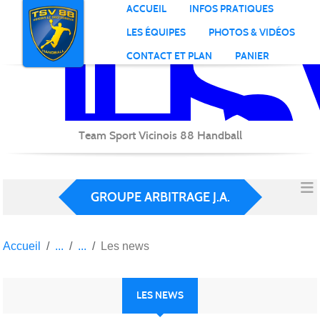
TS
Ha
Panneau de gestion des cookies
ACCUEIL
INFOS PRATIQUES
LES ÉQUIPES
PHOTOS & VIDÉOS
CONTACT ET PLAN
PANIER
Team Sport Vicinois 88 Handball
GROUPE ARBITRAGE J.A.
Accueil
Les news
LES NEWS